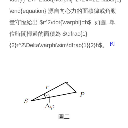
\end{equation} 源自向心力的面積律或角動
量守恆給出 $r^2\dot{\varphi}=h$, 如圖, 單
位時間掃過的面積為 $\dfrac{1}
4
{2}r^2\Delta\varphi\sim\dfrac{1}{2}h$。
圖二