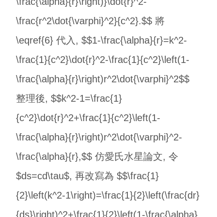
\frac{\alpha}{r}\right)}\dot{r}^2-
\frac{r^2\dot{\varphi}^2}{c^2}.$$ 將
\eqref{6} 代入, $$1-\frac{\alpha}{r}=k^2-
\frac{1}{c^2}\dot{r}^2-\frac{1}{c^2}\left(1-
\frac{\alpha}{r}\right)r^2\dot{\varphi}^2$$
整理後, $$k^2-1=\frac{1}
{c^2}\dot{r}^2+\frac{1}{c^2}\left(1-
\frac{\alpha}{r}\right)r^2\dot{\varphi}^2-
\frac{\alpha}{r},$$ 仿愛氏水星論文, 令
$ds=cd\tau$, 再改寫為 $$\frac{1}
{2}\left(k^2-1\right)=\frac{1}{2}\left(\frac{dr}
{ds}\right)^2+\frac{1}{2}\left(1-\frac{\alpha}