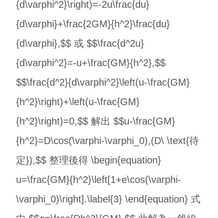
{d\varphi^2}\right)=-2u\frac{du}
{d\varphi}+\frac{2GM}{h^2}\frac{du}
{d\varphi},$$ 或 $$\frac{d^2u}
{d\varphi^2}=-u+\frac{GM}{h^2},$$
$$\frac{d^2}{d\varphi^2}\left(u-\frac{GM}
{h^2}\right)+\left(u-\frac{GM}
{h^2}\right)=0,$$ 解出 $$u-\frac{GM}
{h^2}=D\cos(\varphi-\varphi_0),(D\ \text{待
定}),$$ 整理後得 \begin{equation}
u=\frac{GM}{h^2}\left[1+e\cos(\varphi-
\varphi_0)\right].\label{3} \end{equation} 式