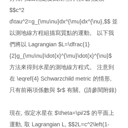
$$c^2
d\tau^2=g_{\mu\nu}dx^{\mu}dx^{\nu},$$ 並
以測地線方程組描寫質點的運動。 以下我
們將以 Lagrangian $L=\dfrac{1}
{2}g_{\mu\nu}\dot{x}^{\mu}\dot{x}^{\nu}$
方法來得到水星的測地線方程式。 注意到
在 \eqref{4} Schwarzchild metric 的情形,
只有前兩項係數與 $r$ 有關。(請參閱附錄)
現在, 假定水星在 $\theta=\pi/2$ 的平面上
運動, 取 Lagrangian L, $$2L=c^2\left(1-