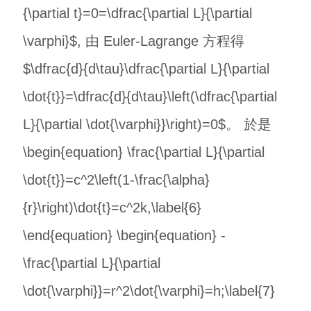
{\partial t}=0=\dfrac{\partial L}{\partial
\varphi}$, 由 Euler-Lagrange 方程得
$\dfrac{d}{d\tau}\dfrac{\partial L}{\partial
\dot{t}}=\dfrac{d}{d\tau}\left(\dfrac{\partial
L}{\partial \dot{\varphi}}\right)=0$。 於是
\begin{equation} \frac{\partial L}{\partial
\dot{t}}=c^2\left(1-\frac{\alpha}
{r}\right)\dot{t}=c^2k,\label{6}
\end{equation} \begin{equation} -
\frac{\partial L}{\partial
\dot{\varphi}}=r^2\dot{\varphi}=h;\label{7}