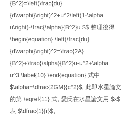
{B^2}=\left(\frac{du}
{d\varphi}\right)^2+u^2\left(1-\alpha
u\right)-\frac{\alpha}{B^2}u.$$ 整理後得
\begin{equation} \left(\frac{du}
{d\varphi}\right)^2=\frac{2A}
{B^2}+\frac{\alpha}{B^2}u-u^2+\alpha
u^3,\label{10} \end{equation} 式中
$\alpha=\dfrac{2GM}{c^2}$, 此即水星論文
的第 \eqref{11} 式, 愛氏在水星論文用 $x$
表 $\dfrac{1}{r}$。