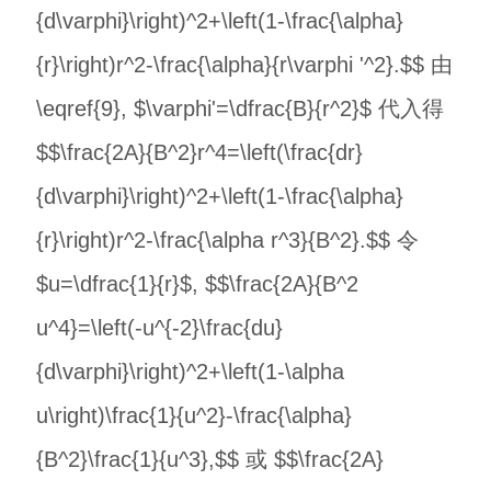
{d\varphi}\right)^2+\left(1-\frac{\alpha}
{r}\right)r^2-\frac{\alpha}{r\varphi '^2}.$$ 由
\eqref{9}, $\varphi'=\dfrac{B}{r^2}$ 代入得
$$\frac{2A}{B^2}r^4=\left(\frac{dr}
{d\varphi}\right)^2+\left(1-\frac{\alpha}
{r}\right)r^2-\frac{\alpha r^3}{B^2}.$$ 令
$u=\dfrac{1}{r}$, $$\frac{2A}{B^2
u^4}=\left(-u^{-2}\frac{du}
{d\varphi}\right)^2+\left(1-\alpha
u\right)\frac{1}{u^2}-\frac{\alpha}
{B^2}\frac{1}{u^3},$$ 或 $$\frac{2A}