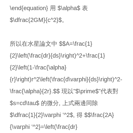
\end{equation} 用 $\alpha$ 表
$\dfrac{2GM}{c^2}$。
所以在水星論文中 $$A=\frac{1}
{2}\left(\frac{dr}{ds}\right)^2+\frac{1}
{2}\left(1-\frac{\alpha}
{r}\right)r^2\left(\frac{d\varphi}{ds}\right)^2-
\frac{\alpha}{2r}.$$ 現以"$\prime$"代表對
$s=cd\tau$ 的微分, 上式兩邊同除
$\dfrac{1}{2}\varphi '^2$, 得 $$\frac{2A}
{\varphi '^2}=\left(\frac{dr}