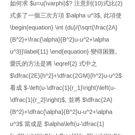
如何求 $u=u(\varphi)$? 注意到(10)式比(2)
式多了一個三次方項 $\alpha u^3$, 此項使
\begin{equation} \int {du}/{\sqrt{\frac{2A}
{B^2}+\frac{\alpha}{B^2}u-u^2+\alpha
u^3}}\label{11} \end{equation} 變得困難。
愛氏的方法是將 \eqref{2} 式中之
$\dfrac{2E}{h^2}+\dfrac{2GM}{h^2}u-u^2$
看成 $-\left(u-\dfrac{1}{r_1}\right)\left(u-
\dfrac{1}{r_2}\right)$, 並將 $\dfrac{2A}
{B^2}+\dfrac{\alpha}{B^2}u-u^2+\alpha
u^3$ 當成是 $\alpha\left(u-\dfrac{1}