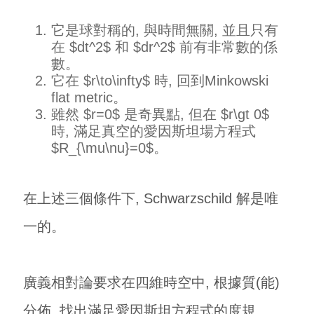
它是球對稱的, 與時間無關, 並且只有
在 $dt^2$ 和 $dr^2$ 前有非常數的係
數。
它在 $r\to\infty$ 時, 回到Minkowski
flat metric。
雖然 $r=0$ 是奇異點, 但在 $r\gt 0$
時, 滿足真空的愛因斯坦場方程式
$R_{\mu\nu}=0$。
在上述三個條件下, Schwarzschild 解是唯
一的。
廣義相對論要求在四維時空中, 根據質(能)
分佈, 找出滿足愛因斯坦方程式的度規