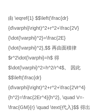
由 \eqref{1} $$\left(\frac{dr}
{d\varphi}\right)^2+r^2+\frac{2V}
{\dot{\varphi}^2}=\frac{2E}
{\dot{\varphi}^2},$$ 再由面積律
$r^2\dot{\varphi}=h$ 得
$\dot{\varphi}^2=h^2/r^4$。 因此
$$\left(\frac{dr}
{d\varphi}\right)^2+r^2+\frac{2Vr^4}
{h^2}=\frac{2Er^4}{h^2}, \quad V=-
\frac{GM}{r} \quad \text{代入}$$ 得出