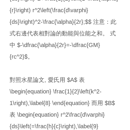
{r}\right) r^2\left(\frac{d\varphi}
{ds}\right)^2-\frac{\alpha}{2r};$$ 注意：此
式右邊代表相對論的動能與位能之和。 式
中 $-\dfrac{\alpha}{2r}=-\dfrac{GM}
{rc^2}$。
對照水星論文, 愛氏用 $A$ 表
\begin{equation} \frac{1}{2}\left(k^2-
1\right),\label{8} \end{equation} 而用 $B$
表 \begin{equation} r^2\frac{d\varphi}
{ds}\left(=\frac{h}{c}\right),\label{9}