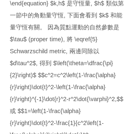
\end{equation} $k,h$ 是守恆量, $h$ 類似第
一節中的角動量守恆, 下面會看到 $k$ 和能
量守恆有關。 因為質點運動的自然參數是
$\tau$ (proper time), 將 \eqref{5}
Schwarzschild metric, 兩邊同除以
$d\tau^2$, 得到 $\left(\theta=\dfrac{\pi}
{2}\right)$ $$c^2=c^2\left(1-\frac{\alpha}
{r}\right)\dot{t}^2-\left(1-\frac{\alpha}
{r}\right)^{-1}\dot{r}^2-r^2\dot{\varphi}^2,$$
或 $$1=\left(1-\frac{\alpha}
{r}\right)\dot{t}^2-\frac{1}{c^2\left(1-