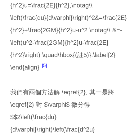
{h^2}u=\frac{2E}{h^2},\notag\\
\left(\frac{du}{d\varphi}\right)^2&=\frac{2E}
{h^2}+\frac{2GM}{h^2}u-u^2 \notag\\ &=-
\left(u^2-\frac{2GM}{h^2}u-\frac{2E}
{h^2}\right) \quad\hbox{(註5)}.\label{2}
5
\end{align}
我們有兩個方法解 \eqref{2}, 其一是將
\eqref{2} 對 $\varphi$ 微分得
$$2\left(\frac{du}
{d\varphi}\right)\left(\frac{d^2u}