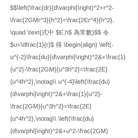
$$\left(\frac{dr}{d\varphi}\right)^2+r^2-
\frac{2GMr^3}{h^2}=\frac{2Er^4}{h^2},
\quad \text{式中 $E,h$ 為常數}$$ 令
$u=\dfrac{1}{r}$ 得 \begin{align} \left(-
u^{-2}\frac{du}{d\varphi}\right)^2&+\frac{1}
{u^2}-\frac{2GM}{u^3h^2}=\frac{2E}
{u^4h^2},\notag\\ u^{-4}\left(\frac{du}
{d\varphi}\right)^2&+\frac{1}{u^2}-
\frac{2GM}{u^3h^2}=\frac{2E}
{u^4h^2},\notag\\ \left(\frac{du}
{d\varphi}\right)^2&+u^2-\frac{2GM}