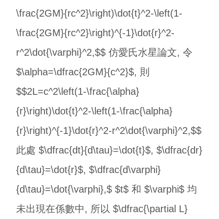
\frac{2GM}{rc^2}\right)\dot{t}^2-\left(1-
\frac{2GM}{rc^2}\right)^{-1}\dot{r}^2-
r^2\dot{\varphi}^2,$$ 仿愛氏水星論文, 令
$\alpha=\dfrac{2GM}{c^2}$, 則
$$2L=c^2\left(1-\frac{\alpha}
{r}\right)\dot{t}^2-\left(1-\frac{\alpha}
{r}\right)^{-1}\dot{r}^2-r^2\dot{\varphi}^2,$$
此處 $\dfrac{dt}{d\tau}=\dot{t}$, $\dfrac{dr}
{d\tau}=\dot{r}$, $\dfrac{d\varphi}
{d\tau}=\dot{\varphi},$ $t$ 和 $\varphi$ 均
未出現在係數中, 所以 $\dfrac{\partial L}