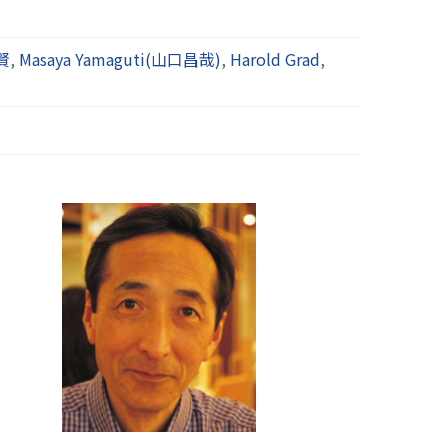
賢
,
Masaya Yamaguti(山口昌哉)
,
Harold Grad
,