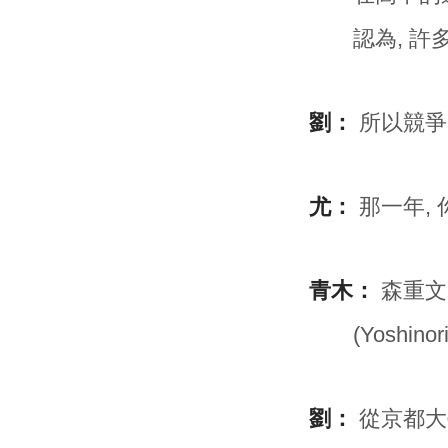
認為, 
劉：
所以競爭
尤：
那一年, 你
青木：
森重文 (S
(Yoshinor
劉：
從京都大