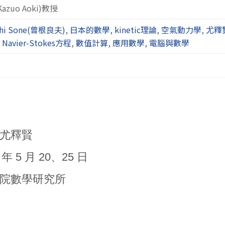
uo Aoki)教授
shi Sone(曾根良夫)
,
日本的數學
,
kinetic理論
,
空氣動力學
,
尤釋
,
Navier-Stokes方程
,
數值計算
,
應用數學
,
電腦與數學
、尤釋賢
年 5 月 20、25 日
究院數學研究所