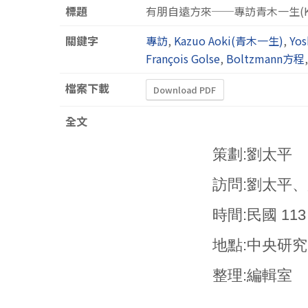
標題
有朋自遠方來──專訪青木一生(Kaz
關鍵字
專訪
,
Kazuo Aoki(青木一生)
,
Yo
François Golse
,
Boltzmann方程
檔案下載
Download PDF
全文
策劃:劉太平
訪問:劉太平
時間:民國 113 
地點:中央研
整理:編輯室