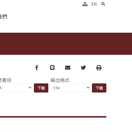
search
EN
我們
Facebook
line
email
Twitter
Print
考書目
輸出格式