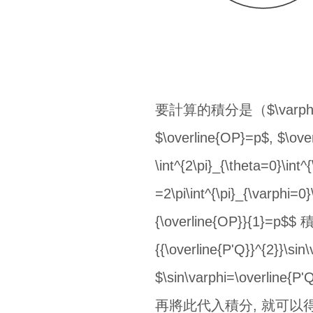
要計算的積分是（$\varphi$, $\t
$\overline{OP}=p$, $\ove
\int^{2\pi}_{\theta=0}\int^
=2\pi\int^{\pi}_{\varphi=0
{\overline{OP}}{1}=p$$ 積
{{\overline{P'Q}}^{2
$\sin\varphi=\overline
再將此代入積分, 就可以得到 $$ \frac