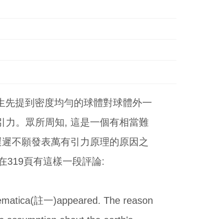
項先生先提到密度均勻的球體對球體外一
的引力。眾所周知, 這是一個有相當難
遲遲不願發表萬有引力原理的原因之
教科書在319頁有這樣一段評論:
athematica(註一)appeared. The reason