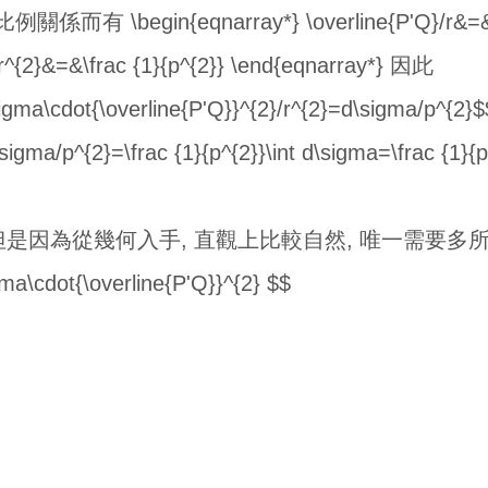
egin{eqnarray*} \overline{P'Q}/r&=&\frac 
}/r^{2}&=&\frac {1}{p^{2}} \end{eqnarray*} 因此
sigma\cdot{\overline{P'Q}}^{2}/r^{2}=d\sigma/p^{
d\sigma/p^{2}=\frac {1}{p^{2}}\int d\sigma=\frac 
但是因為從幾何入手, 直觀上比較自然, 唯一需要
a\cdot{\overline{P'Q}}^{2} $$