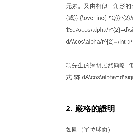
元素。又由相似三角形的比例關係而有 \b
{或}} {\overline{P'Q}}^{2
$$dA\cos\alpha/r^{2}=d\
dA\cos\alpha/r^{2}=\int 
項先生的證明雖然簡略, 
式 $$ dA\cos\alpha=d\sigm
2. 嚴格的證明
如圖（單位球面）