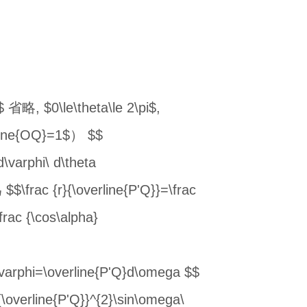
, $0\le\theta\le 2\pi$,
erline{OQ}=1$） $$
 d\varphi\ d\theta
 $$\frac {r}{\overline{P'Q}}=\frac
rac {\cos\alpha}
arphi=\overline{P'Q}d\omega $$
verline{P'Q}}^{2}\sin\omega\