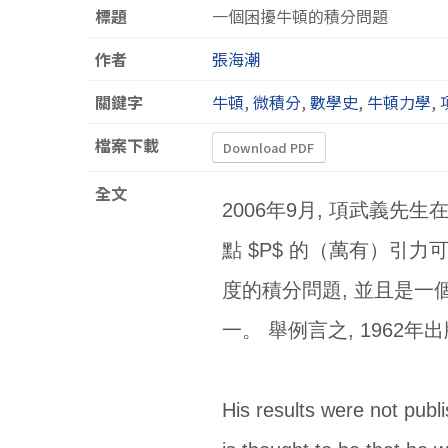
標題
一個困擾牛頓的積分問題
作者
張海潮
關鍵字
牛頓
,
微積分
,
數學史
,
牛頓力學
,
檔案下載
Download PDF
全文
2006年9月, 項武義
點 $P$ 的（萬有）引力
度的積分問題, 並且是
一。 舉例言之, 1962年出版
His results were not pub