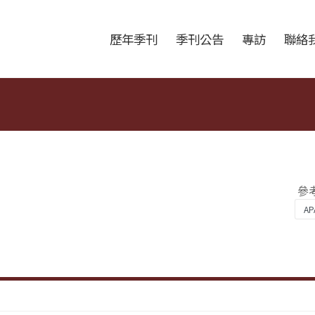
跳至中央區塊/Main Content
:::
歷年季刊
季刊公告
專訪
聯絡
參