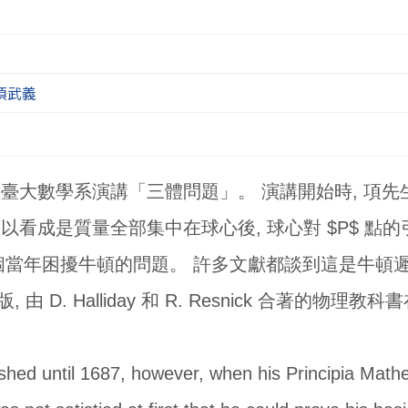
項武義
先生在臺大數學系演講「三體問題」。 演講開始時, 
可以看成是質量全部集中在球心後, 球心對 $P$ 點
一個當年困擾牛頓的問題。 許多文獻都談到這是牛頓
, 由 D. Halliday 和 R. Resnick 合著的物理
lished until 1687, however, when his Principia M