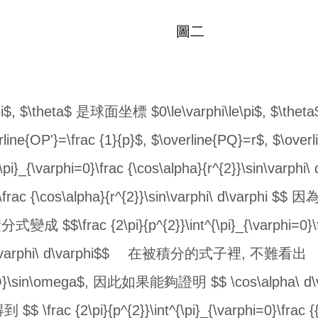
圖二
heta$ 是球面坐標 $0\le\varphi\le\pi$, $\theta$ 省略
rline{OP'}=\frac {1}{p}$, $\overline{PQ}=r$, $\ov
{\pi}_{\varphi=0}\frac {\cos\alpha}{r^{2}}\sin\varphi\
}\frac {\cos\alpha}{r^{2}}\sin\varphi\ d\varphi $$ 因為
分式變成 $$\frac {2\pi}{p^{2}}\int^{\pi}_{\varphi=0}\f
}}\sin\varphi\ d\varphi$$ 在被積分的式子裡, 不難看出
{P'Q}\sin\omega$, 因此如果能夠證明 $$ \cos\alpha\ d\v
 {2\pi}{p^{2}}\int^{\pi}_{\varphi=0}\frac {{\o