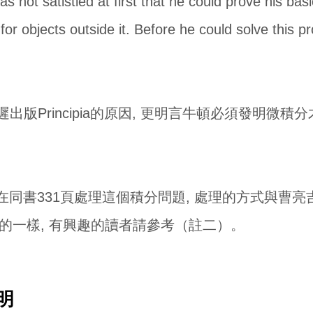
as not satistied at first that he could prove his ba
 for objects outside it. Before he could solve this 
出版Principia的原因, 更明言牛頓必須發明微
ick緊接著在同書331頁處理這個積分問題, 處理的方式
現的一樣, 有興趣的讀者請參考（註二）。
明