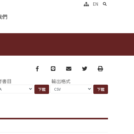
search
EN
我們
Facebook
line
email
Twitter
Print
考書目
輸出格式