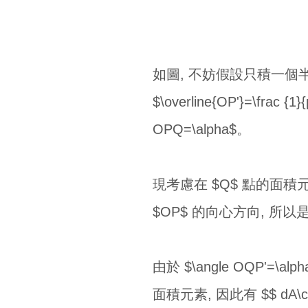
如圖, 不妨假設只積一個半徑為1
$\overline{OP'}=\frac 
OPQ=\alpha$。
現考慮在 $Q$ 點的面積元素
$OP$ 的向心方向, 所以是 $dA
由於 $\angle OQP'=\a
面積元素, 因此有 $$ dA\cos