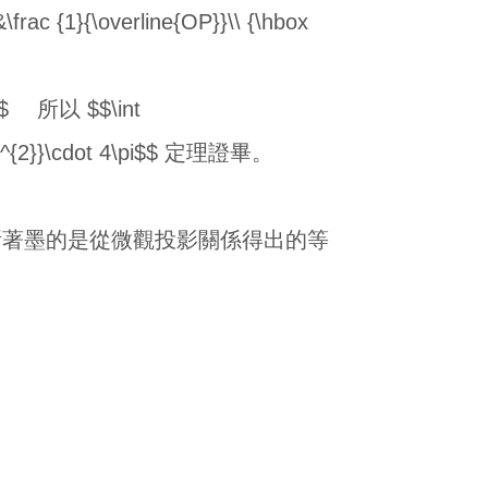
{1}{\overline{OP}}\\ {\hbox
2}$$ 所以 $$\int
{1}{p^{2}}\cdot 4\pi$$ 定理證畢。
多所著墨的是從微觀投影關係得出的等