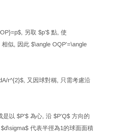
p$, 另取 $p'$ 點, 使
P'$ 相似, 因此 $\angle OQP'=\angle
A/r^{2}$, 又因球對稱, 只需考慮沿
看成是以 $P'$ 為心, 沿 $P'Q$ 方向的
 $$ 式中 $d\sigma$ 代表半徑為1的球面面積