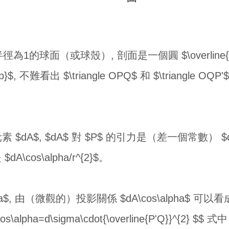
的球面（或球殼）, 剖面是一個圓 $\overline{OP}=
{1}{p}$, 不難看出 $\triangle OPQ$ 和 $\triangle OQ
 $dA$, $dA$ 對 $P$ 的引力是（差一個常數） $d
\cos\alpha/r^{2}$。
lpha$, 由（微觀的）投影關係 $dA\cos\alpha$ 可以
\alpha=d\sigma\cdot{\overline{P'Q}}^{2}