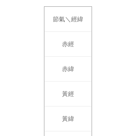
節氣＼經緯
赤經
赤緯
黃經
黃緯