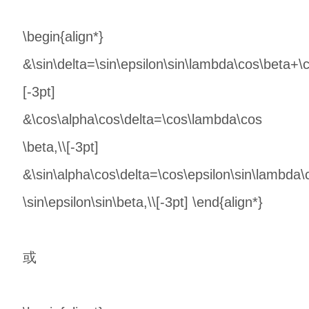
\begin{align*}
&\sin\delta=\sin\epsilon\sin\lambda\cos\beta+\c
[-3pt]
&\cos\alpha\cos\delta=\cos\lambda\cos
\beta,\\[-3pt]
&\sin\alpha\cos\delta=\cos\epsilon\sin\lambda\
\sin\epsilon\sin\beta,\\[-3pt] \end{align*}
或