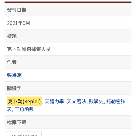
發刊日期
2021年9月
標題
克卜勒如何捕獲火星
作者
張海潮
關鍵字
克卜勒(Kepler)
,
天體力學
,
天文曆法
,
數學史
,
托勒密弦
表
,
三角函數
檔案下載
Download PDF