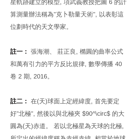
星軌跡建立的模型, 項武義教授把圖 6 的計
算測量辦法稱為"克卜勒量天術", 以表彰這
位劃時代的天文學家。
註一：
張海潮、 莊正良, 橢圓的曲率公式
和萬有引力的平方反比規律, 數學傳播 40
卷 2 期, 2016。
註二：
在(天)球面上定經緯度, 首先要定
好"北極", 然後以與北極夾 $90^\circ$ 的大
圓為(天)赤道。 若以北極星為天球的北極,
所定出的經緯度稱為赤經赤緯, 相當於地球