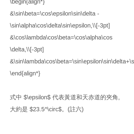
\begin{align*}
&\sin\beta=\cos\epsilon\sin\delta -
\sin\alpha\cos\delta\sin\epsilon,\\[-3pt]
&\cos\lambda\cos\beta=\cos\alpha\cos
\delta,\\[-3pt]
&\sin\lambda\cos\beta=\sin\epsilon\sin\delta+\s
\end{align*}
式中 $\epsilon$ 代表黃道和天赤道的夾角,
大約是 $23.5^\circ$。(註六)