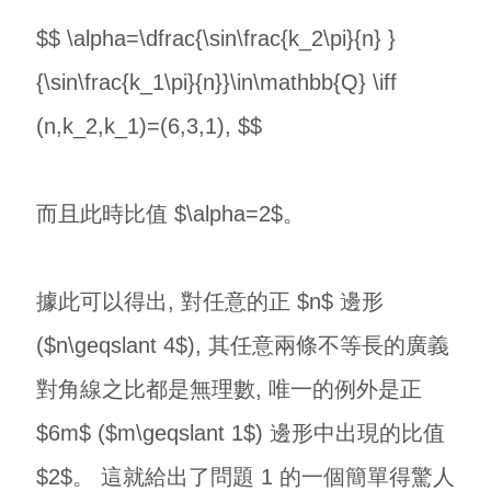
$$ \alpha=\dfrac{\sin\frac{k_2\pi}{n} }
{\sin\frac{k_1\pi}{n}}\in\mathbb{Q} \iff
(n,k_2,k_1)=(6,3,1), $$
而且此時比值 $\alpha=2$。
據此可以得出, 對任意的正 $n$ 邊形
($n\geqslant 4$), 其任意兩條不等長的廣義
對角線之比都是無理數, 唯一的例外是正
$6m$ ($m\geqslant 1$) 邊形中出現的比值
$2$。 這就給出了問題 1 的一個簡單得驚人