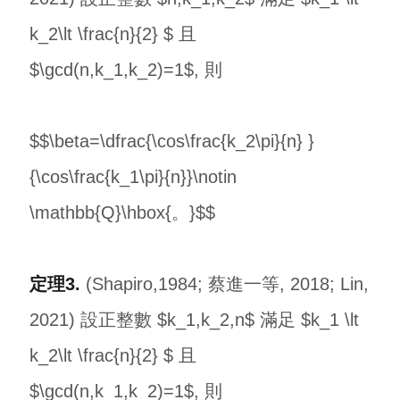
k_2\lt \frac{n}{2} $ 且
$\gcd(n,k_1,k_2)=1$, 則
$$\beta=\dfrac{\cos\frac{k_2\pi}{n} }
{\cos\frac{k_1\pi}{n}}\notin
\mathbb{Q}\hbox{。}$$
定理3.
(Shapiro,1984; 蔡進一等, 2018; Lin,
2021) 設正整數 $k_1,k_2,n$ 滿足 $k_1 \lt
k_2\lt \frac{n}{2} $ 且
$\gcd(n,k_1,k_2)=1$, 則