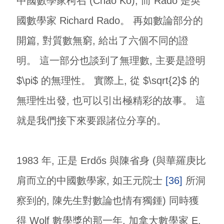
中國數學家柯召 (Chao Ko), 而 Rado 是英
國數學家 Richard Rado。 再如數論部分的
開篇, 對質數無窮, 給出了六個不同的證
明。 這一部分也談到了無理數, 主要是證明
$\pi$ 的無理性。 實際上, 從 $\sqrt{2}$ 的
無理性出發, 也可以引出極精彩的故事。 這
就是我們接下來要跟諸位分享的。
1983 年, 正是 Erdős 與陳省身 (與華羅庚比
肩而立的中國數學家, 如王元院士
[36]
所洞
察到的, 陳先生對數論也情有獨鍾) 同時獲
得 Wolf 數學獎的那一年, 加拿大數學家 E.