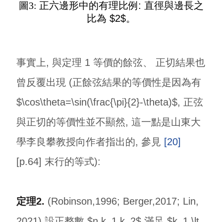
圖3:
正六邊形中的有理比例: 直徑與邊長之
比為 $2$。
事實上, 與定理 1 等價的餘弦、 正切結果也
曾反覆出現 (正餘弦結果的等價性是因為有
$\cos\theta=\sin(\frac{\pi}{2}-\theta)$, 正弦
與正切的等價性並不顯然, 這一點是山東大
學李良攀教授向作者指出的, 參見
[20]
[p.64] 末行的等式):
定理2.
(Robinson,1996; Berger,2017; Lin,
2021) 設正整數 $n,k_1,k_2$ 滿足 $k_1 \lt