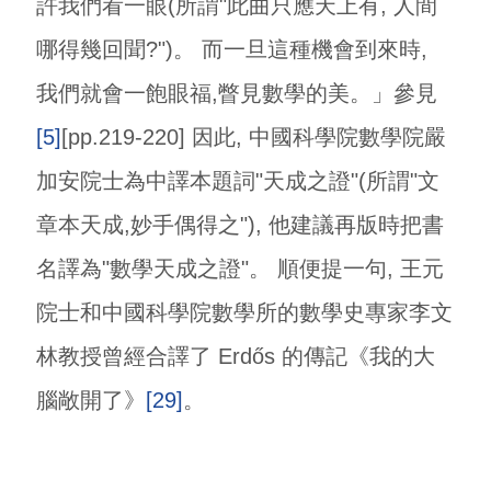
許我們看一眼(所謂"此曲只應天上有, 人間
哪得幾回聞?")。 而一旦這種機會到來時,
我們就會一飽眼福,瞥見數學的美。」參見
[5]
[pp.219-220] 因此, 中國科學院數學院嚴
加安院士為中譯本題詞"天成之證"(所謂"文
章本天成,妙手偶得之"), 他建議再版時把書
名譯為"數學天成之證"。 順便提一句, 王元
院士和中國科學院數學所的數學史專家李文
林教授曾經合譯了 Erdős 的傳記《我的大
腦敞開了》
[29]
。