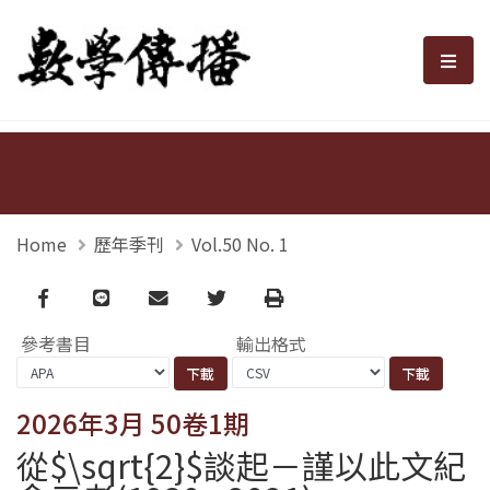
數學傳播
選單
Home
歷年季刊
Vol.50 No. 1
Facebook
line
email
Twitter
Print
參考書目
輸出格式
2026年3月 50卷1期
從$\sqrt{2}$談起－謹以此文紀