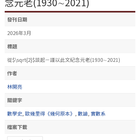
念元老(1930∼2021)
發刊日期
2026年3月
標題
從$\sqrt{2}$談起－謹以此文紀念元老(1930∼2021)
作者
林開亮
關鍵字
數學史
,
歐幾里得《幾何原本》
,
數論
,
實數系
檔案下載