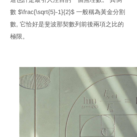
數 $\frac{\sqrt{5}-1}{2}$ 一般稱為黃金分割
數, 它恰好是斐波那契數列前後兩項之比的
極限。