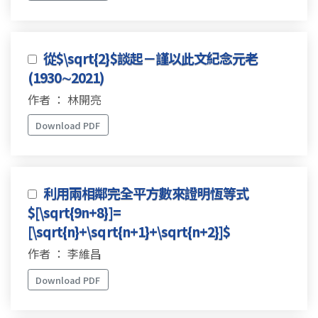
從$\sqrt{2}$談起－謹以此文紀念元老
(1930∼2021)
作者 ： 林開亮
Download PDF
利用兩相鄰完全平方數來證明恆等式
$[\sqrt{9n+8}]=
[\sqrt{n}+\sqrt{n+1}+\sqrt{n+2}]$
作者 ： 李維昌
Download PDF