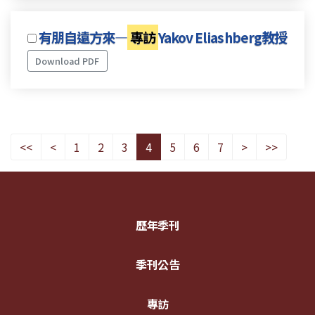
有朋自遠方來—
專訪
Yakov Eliashberg教授
Download PDF
<<
<
1
2
3
4
5
6
7
>
>>
歷年季刊
季刊公告
專訪