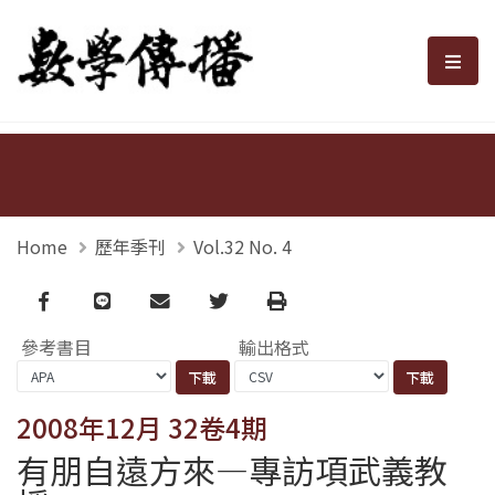
數學傳播
選單
Home
歷年季刊
Vol.32 No. 4
Facebook
line
email
Twitter
Print
參考書目
輸出格式
2008年12月 32卷4期
有朋自遠方來—專訪項武義教