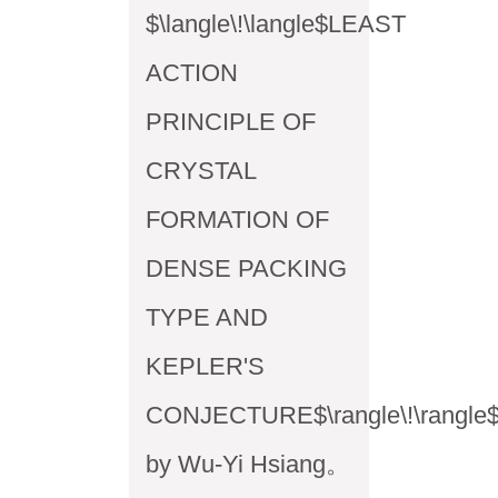
$\langle\!\langle$LEAST
ACTION
PRINCIPLE OF
CRYSTAL
FORMATION OF
DENSE PACKING
TYPE AND
KEPLER'S
CONJECTURE$\rangle\!\rangle
by Wu-Yi Hsiang。