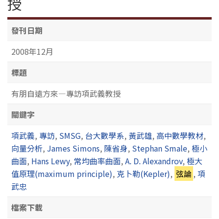
授
發刊日期
2008年12月
標題
有朋自遠方來—專訪項武義教授
關鍵字
項武義
,
專訪
,
SMSG
,
台大數學系
,
黃武雄
,
高中數學教材
,
向量分析
,
James Simons
,
陳省身
,
Stephan Smale
,
極小
曲面
,
Hans Lewy
,
常均曲率曲面
,
A. D. Alexandrov
,
極大
值原理(maximum principle)
,
克卜勒(Kepler)
,
弦論
,
項
武忠
檔案下載