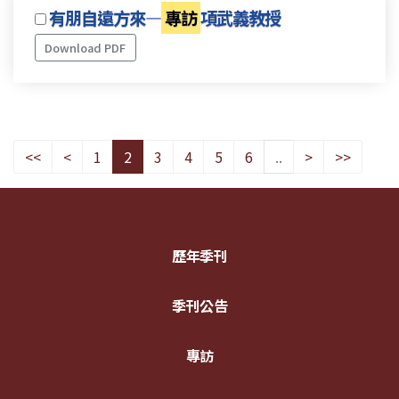
有朋自遠方來—
專訪
項武義教授
Download PDF
<<
<
1
2
3
4
5
6
..
>
>>
歷年季刊
季刊公告
專訪