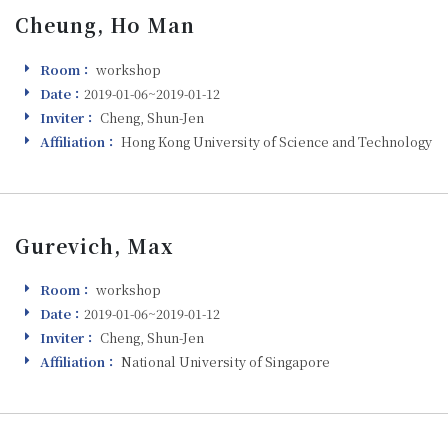
Cheung, Ho Man
Room：
workshop
Room
Date：
2019-01-06~2019-01-12
Visiting
Inviter：
Cheng, Shun-Jen
Inviter
Affiliation：
Hong Kong University of Science and Technology
Affiliation
Gurevich, Max
Room：
workshop
Room
Date：
2019-01-06~2019-01-12
Visiting
Inviter：
Cheng, Shun-Jen
Inviter
Affiliation：
National University of Singapore
Affiliation