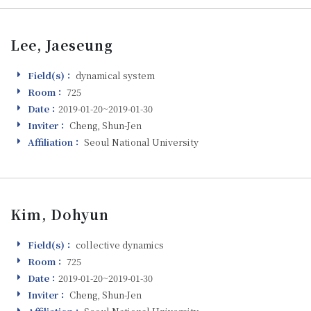
Lee, Jaeseung
Field(s)：
dynamical system
Field(s)
Room：
725
Room
Date：
2019-01-20~2019-01-30
Visiting
Inviter：
Cheng, Shun-Jen
Inviter
Affiliation：
Seoul National University
Affiliation
Kim, Dohyun
Field(s)：
collective dynamics
Field(s)
Room：
725
Room
Date：
2019-01-20~2019-01-30
Visiting
Inviter：
Cheng, Shun-Jen
Inviter
Affiliation