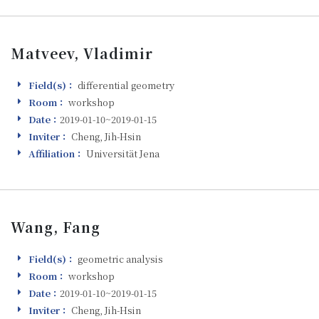
Matveev, Vladimir
Field(s)：
differential geometry
Field(s)
Room：
workshop
Room
Date：
2019-01-10~2019-01-15
Visiting
Inviter：
Cheng, Jih-Hsin
Inviter
Affiliation：
Universität Jena
Affiliation
Wang, Fang
Field(s)：
geometric analysis
Field(s)
Room：
workshop
Room
Date：
2019-01-10~2019-01-15
Visiting
Inviter：
Cheng, Jih-Hsin
Inviter