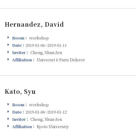
Hernandez, David
Room：
workshop
Room
Date：
2019-01-06~2019-01-11
Visiting
Inviter：
Cheng, Shun-Jen
Inviter
Affiliation：
Universit ́e Paris Diderot
Affiliation
Kato, Syu
Room：
workshop
Room
Date：
2019-01-06~2019-01-12
Visiting
Inviter：
Cheng, Shun-Jen
Inviter
Affiliation：
Kyoto University
Affiliation