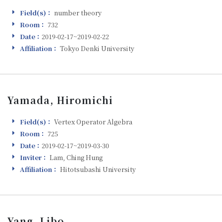
Field(s)：
number theory
Field(s)
Room：
732
Room
Date：
2019-02-17~2019-02-22
Visiting
Affiliation：
Tokyo Denki University
Affiliation
Yamada, Hiromichi
Field(s)：
Vertex Operator Algebra
Field(s)
Room：
725
Room
Date：
2019-02-17~2019-03-30
Visiting
Inviter：
Lam, Ching Hung
Inviter
Affiliation：
Hitotsubashi University
Affiliation
Yang, Libo