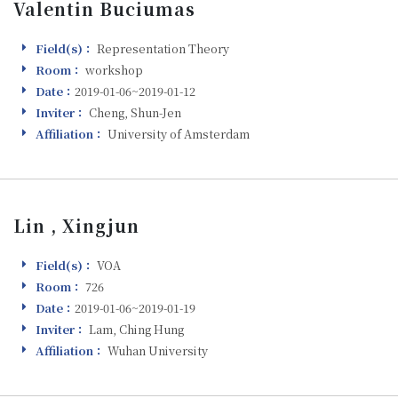
Valentin Buciumas
Field(s)：
Representation Theory
Field(s)
Room：
workshop
Room
Date：
2019-01-06~2019-01-12
Visiting
Inviter：
Cheng, Shun-Jen
Inviter
Affiliation：
University of Amsterdam
Affiliation
Lin , Xingjun
Field(s)：
VOA
Field(s)
Room：
726
Room
Date：
2019-01-06~2019-01-19
Visiting
Inviter：
Lam, Ching Hung
Inviter
Affiliation：
Wuhan University
Affiliation