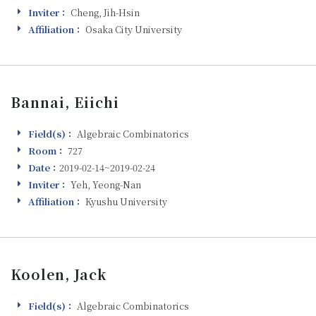
Inviter：
Cheng, Jih-Hsin
Inviter
Affiliation：
Osaka City University
Affiliation
Bannai, Eiichi
Field(s)：
Algebraic Combinatorics
Field(s)
Room：
727
Room
Date：
2019-02-14~2019-02-24
Visiting
Inviter：
Yeh, Yeong-Nan
Inviter
Affiliation：
Kyushu University
Affiliation
Koolen, Jack
Field(s)：
Algebraic Combinatorics
Field(s)