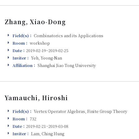
Zhang, Xiao-Dong
Field(s)：
Combinatorics and its Applications
Field(s)
Room：
workshop
Room
Date：
2019-02-19~2019-02-25
Visiting
Inviter：
Yeh, Yeong-Nan
Inviter
Affiliation：
Shanghai Jiao Tong University
Affiliation
Yamauchi, Hiroshi
Field(s)：
Vertex Operator Algebras, Finite Group Theory
Field(s)
Room：
732
Room
Date：
2019-02-21~2019-03-08
Visiting
Inviter：
Lam, Ching Hung
Inviter