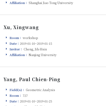
Affiliation：
Shanghai Jiao Tong University
Affiliation
Xu, Xingwang
Room：
workshop
Room
Date：
2019-01-10~2019-01-15
Visiting
Inviter：
Cheng, Jih-Hsin
Inviter
Affiliation：
Nanjing University
Affiliation
Yang, Paul Chien-Ping
Field(s)：
Geometric Analysis
Field(s)
Room：
727
Room
Date：
2019-01-10~2019-01-25
Visiting