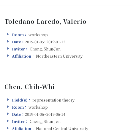
Toledano Laredo, Valerio
Room：
workshop
Room
Date：
2019-01-05~2019-01-12
Visiting
Inviter：
Cheng, Shun-Jen
Inviter
Affiliation：
Northeastern University
Affiliation
Chen, Chih-Whi
Field(s)：
representation theory
Field(s)
Room：
workshop
Room
Date：
2019-01-06~2019-06-14
Visiting
Inviter：
Cheng, Shun-Jen
Inviter
Affiliation：
National Central University
Affiliation