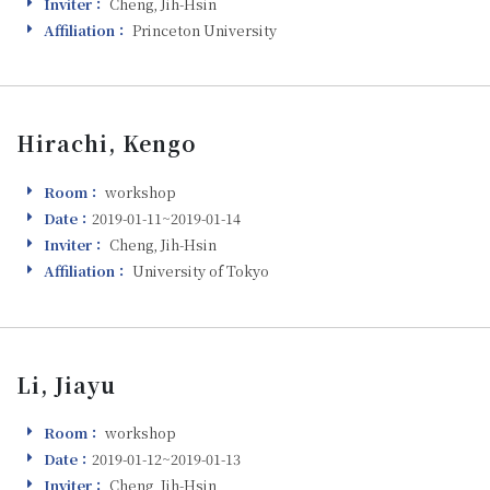
Inviter：
Cheng, Jih-Hsin
Inviter
Affiliation：
Princeton University
Affiliation
Hirachi, Kengo
Room：
workshop
Room
Date：
2019-01-11~2019-01-14
Visiting
Inviter：
Cheng, Jih-Hsin
Inviter
Affiliation：
University of Tokyo
Affiliation
Li, Jiayu
Room：
workshop
Room
Date：
2019-01-12~2019-01-13
Visiting
Inviter：
Cheng, Jih-Hsin
Inviter