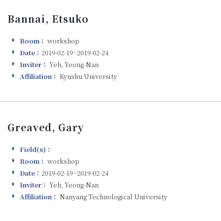
Bannai, Etsuko
Room：
workshop
Room
Date：
2019-02-19~2019-02-24
Visiting
Inviter：
Yeh, Yeong-Nan
Inviter
Affiliation：
Kyushu University
Affiliation
Greaved, Gary
Field(s)：
Field(s)
Room：
workshop
Room
Date：
2019-02-19~2019-02-24
Visiting
Inviter：
Yeh, Yeong-Nan
Inviter
Affiliation：
Nanyang Technological University
Affiliation