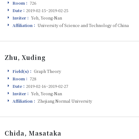
Room：
726
Room
Date：
2019-02-15~2019-02-25
Visiting
Inviter：
Yeh, Yeong-Nan
Inviter
Affiliation：
University of Science and Technology of China
Affiliation
Zhu, Xuding
Field(s)：
Graph Theory
Field(s)
Room：
728
Room
Date：
2019-02-16~2019-02-27
Visiting
Inviter：
Yeh, Yeong-Nan
Inviter
Affiliation：
Zhejiang Normal University
Affiliation
Chida, Masataka