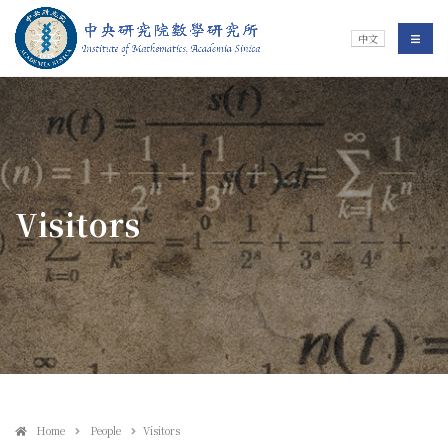
Jump To中央區塊/Main Content
:::
Institute of Mathematics
選單/
中文
:::
Visitors
Home
People
Visitors