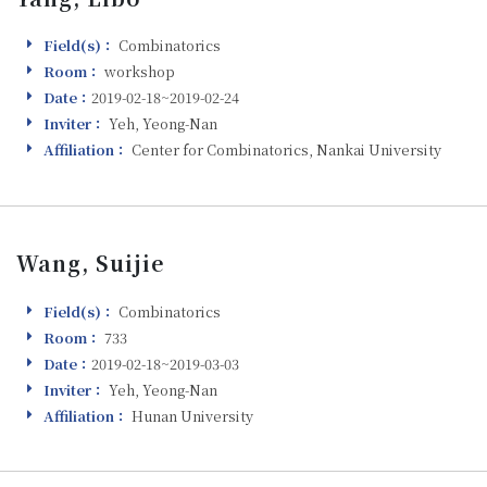
Field(s)：
Combinatorics
Field(s)
Room：
workshop
Room
Date：
2019-02-18~2019-02-24
Visiting
Inviter：
Yeh, Yeong-Nan
Inviter
Affiliation：
Center for Combinatorics, Nankai University
Affiliation
Wang, Suijie
Field(s)：
Combinatorics
Field(s)
Room：
733
Room
Date：
2019-02-18~2019-03-03
Visiting
Inviter：
Yeh, Yeong-Nan
Inviter
Affiliation：
Hunan University
Affiliation