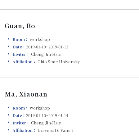
Guan, Bo
Room：
workshop
Room
Date：
2019-01-10~2019-01-13
Visiting
Inviter：
Cheng, Jih-Hsin
Inviter
Affiliation：
Ohio State University
Affiliation
Ma, Xiaonan
Room：
workshop
Room
Date：
2019-01-10~2019-01-14
Visiting
Inviter：
Cheng, Jih-Hsin
Inviter
Affiliation：
Universit ́e Paris 7
Affiliation