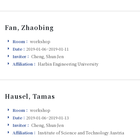
Fan, Zhaobing
Room：
workshop
Room
Date：
2019-01-06~2019-01-11
Visiting
Inviter：
Cheng, Shun-Jen
Inviter
Affiliation：
Harbin Engineering University
Affiliation
Hausel, Tamas
Room：
workshop
Room
Date：
2019-01-06~2019-01-13
Visiting
Inviter：
Cheng, Shun-Jen
Inviter
Affiliation：
Institute of Science and Technology Austria
Affiliation