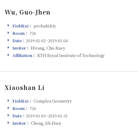
Wu, Guo-Jhen
Field(s)：
probability
Field(s)
Room：
726
Room
Date：
2019-01-02~2019-01-04
Visiting
Inviter：
Hwang, Chii-Ruey
Inviter
Affiliation：
KTH Royal Institute of Technology
Affiliation
Xiaoshan Li
Field(s)：
Complex Geometry
Field(s)
Room：
726
Room
Date：
2019-01-03~2019-01-31
Visiting
Inviter：
Cheng, Jih-Hsin
Inviter