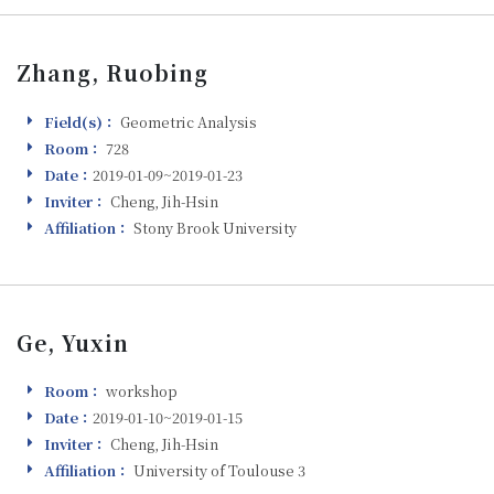
Zhang, Ruobing
Field(s)：
Geometric Analysis
Field(s)
Room：
728
Room
Date：
2019-01-09~2019-01-23
Visiting
Inviter：
Cheng, Jih-Hsin
Inviter
Affiliation：
Stony Brook University
Affiliation
Ge, Yuxin
Room：
workshop
Room
Date：
2019-01-10~2019-01-15
Visiting
Inviter：
Cheng, Jih-Hsin
Inviter
Affiliation：
University of Toulouse 3
Affiliation