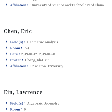
Affiliation：
University of Science and Technology of China
Affiliation
Chen, Eric
Field(s)：
Geometric Analysis
Field(s)
Room：
724
Room
Date：
2019-01-12~2019-01-20
Visiting
Inviter：
Cheng, Jih-Hsin
Inviter
Affiliation：
Princeton University
Affiliation
Ein, Lawrence
Field(s)：
Algebraic Geometry
Field(s)
Room：
0
Room