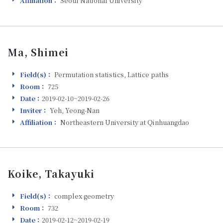
Affiliation：
Seoul National University
Ma, Shimei
Field(s)：
Permutation statistics, Lattice paths
Field(s)
Room：
725
Room
Date：
2019-02-10~2019-02-26
Visiting
Inviter：
Yeh, Yeong-Nan
Inviter
Affiliation：
Northeastern University at Qinhuangdao
Affiliation
Koike, Takayuki
Field(s)：
complex geometry
Field(s)
Room：
732
Room
Date：
2019-02-12~2019-02-19
Visiting