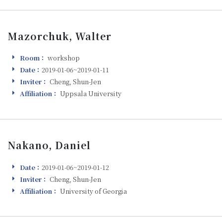
Mazorchuk, Walter
Room：
workshop
Room
Date：
2019-01-06~2019-01-11
Visiting
Inviter：
Cheng, Shun-Jen
Inviter
Affiliation：
Uppsala University
Affiliation
Nakano, Daniel
Date：
2019-01-06~2019-01-12
Visiting
Inviter：
Cheng, Shun-Jen
Inviter
Affiliation：
University of Georgia
Affiliation