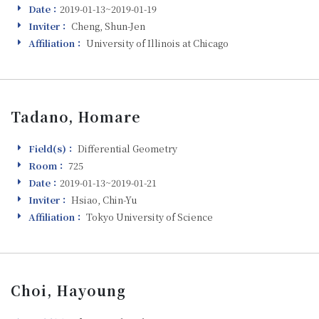
Date：
2019-01-13~2019-01-19
Visiting
Inviter：
Cheng, Shun-Jen
Inviter
Affiliation：
University of Illinois at Chicago
Affiliation
Tadano, Homare
Field(s)：
Differential Geometry
Field(s)
Room：
725
Room
Date：
2019-01-13~2019-01-21
Visiting
Inviter：
Hsiao, Chin-Yu
Inviter
Affiliation：
Tokyo University of Science
Affiliation
Choi, Hayoung