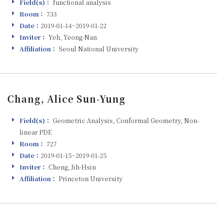
Field(s)：
functional analysis
Field(s)
Room：
733
Room
Date：
2019-01-14~2019-01-22
Visiting
Inviter：
Yeh, Yeong-Nan
Inviter
Affiliation：
Seoul National University
Affiliation
Chang, Alice Sun-Yung
Field(s)：
Geometric Analysis, Conformal Geometry, Non-
Field(s)
linear PDE
Room：
727
Room
Date：
2019-01-15~2019-01-25
Visiting
Inviter：
Cheng, Jih-Hsin
Inviter
Affiliation：
Princeton University
Affiliation