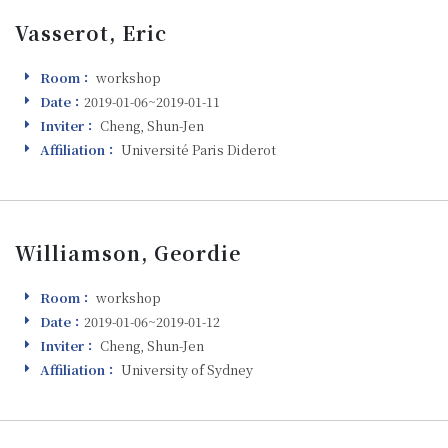
Vasserot, Eric
Room：
workshop
Room
Date：
2019-01-06~2019-01-11
Visiting
Inviter：
Cheng, Shun-Jen
Inviter
Affiliation：
Université Paris Diderot
Affiliation
Williamson, Geordie
Room：
workshop
Room
Date：
2019-01-06~2019-01-12
Visiting
Inviter：
Cheng, Shun-Jen
Inviter
Affiliation：
University of Sydney
Affiliation