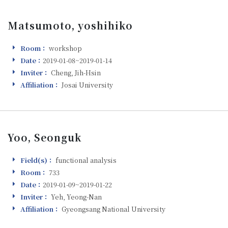
Matsumoto, yoshihiko
Room：
workshop
Room
Date：
2019-01-08~2019-01-14
Visiting
Inviter：
Cheng, Jih-Hsin
Inviter
Affiliation：
Josai University
Affiliation
Yoo, Seonguk
Field(s)：
functional analysis
Field(s)
Room：
733
Room
Date：
2019-01-09~2019-01-22
Visiting
Inviter：
Yeh, Yeong-Nan
Inviter
Affiliation：
Gyeongsang National University
Affiliation