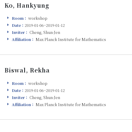
Ko, Hankyung
Room：
workshop
Room
Date：
2019-01-06~2019-01-12
Visiting
Inviter：
Cheng, Shun-Jen
Inviter
Affiliation：
Max Planck Institute for Mathematics
Affiliation
Biswal, Rekha
Room：
workshop
Room
Date：
2019-01-06~2019-01-12
Visiting
Inviter：
Cheng, Shun-Jen
Inviter
Affiliation：
Max Planck Institute for Mathematics
Affiliation