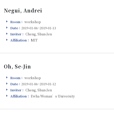
Negui, Andrei
Room：
workshop
Room
Date：
2019-01-06~2019-01-13
Visiting
Inviter：
Cheng, Shun-Jen
Inviter
Affiliation：
MIT
Affiliation
Oh, Se-Jin
Room：
workshop
Room
Date：
2019-01-06~2019-01-12
Visiting
Inviter：
Cheng, Shun-Jen
Inviter
Affiliation：
Ewha Woman’s University
Affiliation