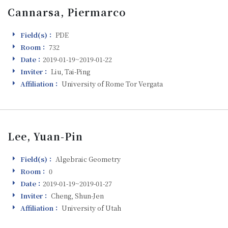
Cannarsa, Piermarco
Field(s)：
PDE
Field(s)
Room：
732
Room
Date：
2019-01-19~2019-01-22
Visiting
Inviter：
Liu, Tai-Ping
Inviter
Affiliation：
University of Rome Tor Vergata
Affiliation
Lee, Yuan-Pin
Field(s)：
Algebraic Geometry
Field(s)
Room：
0
Room
Date：
2019-01-19~2019-01-27
Visiting
Inviter：
Cheng, Shun-Jen
Inviter
Affiliation：
University of Utah
Affiliation