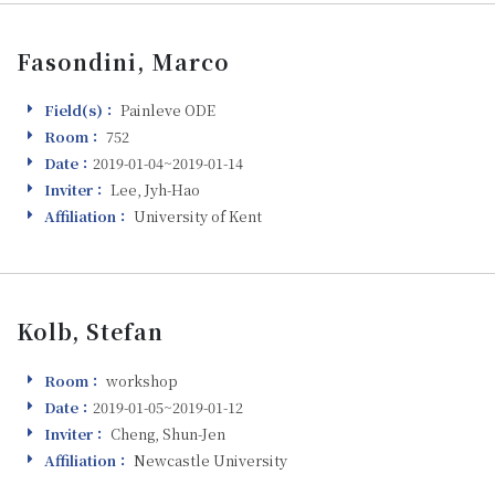
Fasondini, Marco
Field(s)：
Painleve ODE
Field(s)
Room：
752
Room
Date：
2019-01-04~2019-01-14
Visiting
Inviter：
Lee, Jyh-Hao
Inviter
Affiliation：
University of Kent
Affiliation
Kolb, Stefan
Room：
workshop
Room
Date：
2019-01-05~2019-01-12
Visiting
Inviter：
Cheng, Shun-Jen
Inviter
Affiliation：
Newcastle University
Affiliation