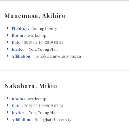
Munemasa, Akihiro
Field(s)：
Coding theory
Field(s)
Room：
workshop
Room
Date：
2019-02-19~2019-02-25
Visiting
Inviter：
Yeh, Yeong-Nan
Inviter
Affiliation：
Tohoku University, Japan
Affiliation
Nakahara, Mikio
Room：
workshop
Room
Date：
2019-02-19~2019-02-24
Visiting
Inviter：
Yeh, Yeong-Nan
Inviter
Affiliation：
Shanghai University
Affiliation