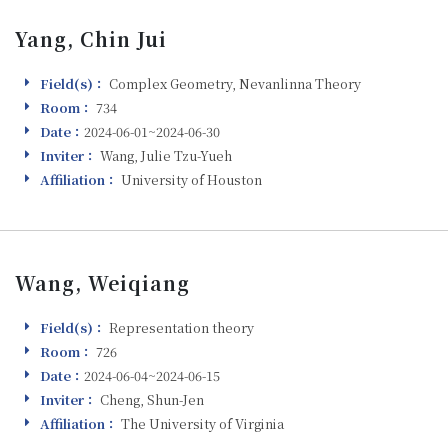
Yang, Chin Jui
Field(s)：
Complex Geometry, Nevanlinna Theory
Field(s)
Room：
734
Room
Date：
2024-06-01~2024-06-30
Visiting
Inviter：
Wang, Julie Tzu-Yueh
Inviter
Affiliation：
University of Houston
Affiliation
Wang, Weiqiang
Field(s)：
Representation theory
Field(s)
Room：
726
Room
Date：
2024-06-04~2024-06-15
Visiting
Inviter：
Cheng, Shun-Jen
Inviter
Affiliation：
The University of Virginia
Affiliation