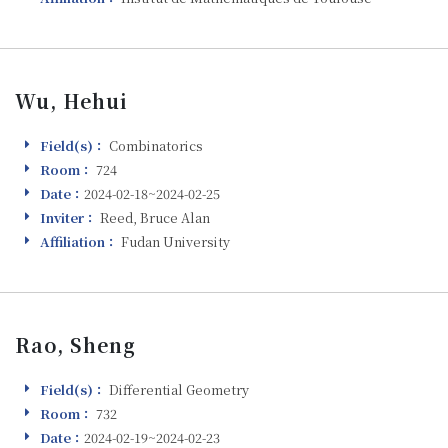
Wu, Hehui
Field(s)：
Combinatorics
Field(s)
Room：
724
Room
Date：
2024-02-18~2024-02-25
Visiting
Inviter：
Reed, Bruce Alan
Inviter
Affiliation：
Fudan University
Affiliation
Rao, Sheng
Field(s)：
Differential Geometry
Field(s)
Room：
732
Room
Date：
2024-02-19~2024-02-23
Visiting