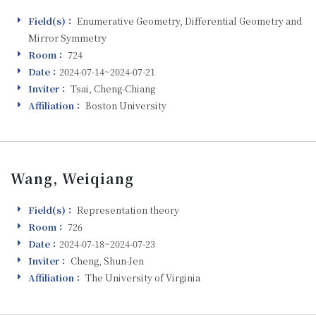
Field(s)：
Enumerative Geometry, Differential Geometry and
Field(s)
Mirror Symmetry
Room：
724
Room
Date：
2024-07-14~2024-07-21
Visiting
Inviter：
Tsai, Cheng-Chiang
Inviter
Affiliation：
Boston University
Affiliation
Wang, Weiqiang
Field(s)：
Representation theory
Field(s)
Room：
726
Room
Date：
2024-07-18~2024-07-23
Visiting
Inviter：
Cheng, Shun-Jen
Inviter
Affiliation：
The University of Virginia
Affiliation