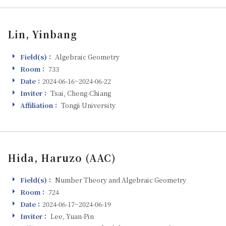
Lin, Yinbang
Field(s)：
Algebraic Geometry
Field(s)
Room：
733
Room
Date：
2024-06-16~2024-06-22
Visiting
Inviter：
Tsai, Cheng-Chiang
Inviter
Affiliation：
Tongji University
Affiliation
Hida, Haruzo (AAC)
Field(s)：
Number Theory and Algebraic Geometry
Field(s)
Room：
724
Room
Date：
2024-06-17~2024-06-19
Visiting
Inviter：
Lee, Yuan-Pin
Inviter