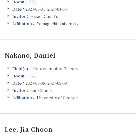
Room：
730
Room
Date：
2024-03-01~2024-04-05
Visiting
Inviter：
Hsiao, Chin-Yu
Inviter
Affiliation：
Yamaguchi University
Affiliation
Nakano, Daniel
Field(s)：
Representation Theory
Field(s)
Room：
726
Room
Date：
2024-03-06~2024-03-09
Visiting
Inviter：
Lai, Chun-Ju
Inviter
Affiliation：
University of Georgia
Affiliation
Lee, Jia Choon