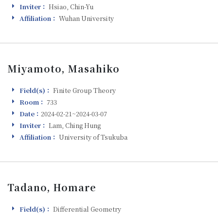
Inviter：
Hsiao, Chin-Yu
Inviter
Affiliation：
Wuhan University
Affiliation
Miyamoto, Masahiko
Field(s)：
Finite Group Theory
Field(s)
Room：
733
Room
Date：
2024-02-21~2024-03-07
Visiting
Inviter：
Lam, Ching Hung
Inviter
Affiliation：
University of Tsukuba
Affiliation
Tadano, Homare
Field(s)：
Differential Geometry
Field(s)