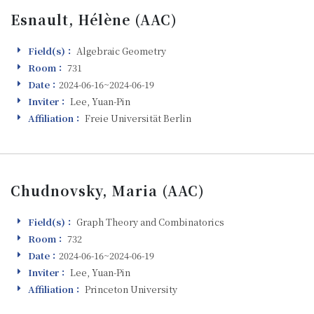
Esnault, Hélène (AAC)
Field(s)：
Algebraic Geometry
Field(s)
Room：
731
Room
Date：
2024-06-16~2024-06-19
Visiting
Inviter：
Lee, Yuan-Pin
Inviter
Affiliation：
Freie Universität Berlin
Affiliation
Chudnovsky, Maria (AAC)
Field(s)：
Graph Theory and Combinatorics
Field(s)
Room：
732
Room
Date：
2024-06-16~2024-06-19
Visiting
Inviter：
Lee, Yuan-Pin
Inviter
Affiliation：
Princeton University
Affiliation