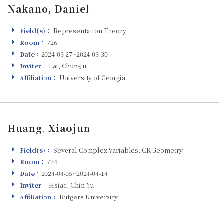
Nakano, Daniel
Field(s)：
Representation Theory
Field(s)
Room：
726
Room
Date：
2024-03-27~2024-03-30
Visiting
Inviter：
Lai, Chun-Ju
Inviter
Affiliation：
University of Georgia
Affiliation
Huang, Xiaojun
Field(s)：
Several Complex Variables, CR Geometry
Field(s)
Room：
724
Room
Date：
2024-04-05~2024-04-14
Visiting
Inviter：
Hsiao, Chin-Yu
Inviter
Affiliation：
Rutgers University
Affiliation