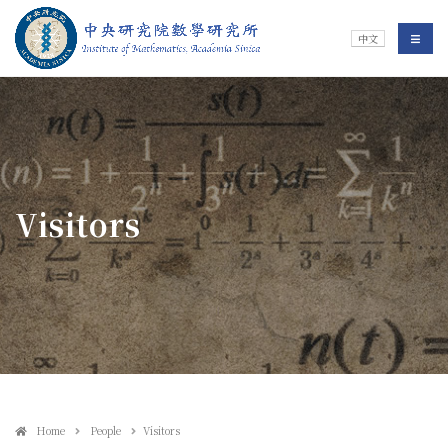
Jump To中央區塊/Main Content
:::
Institute of Mathematics
選單/
中文
:::
Visitors
Home
People
Visitors