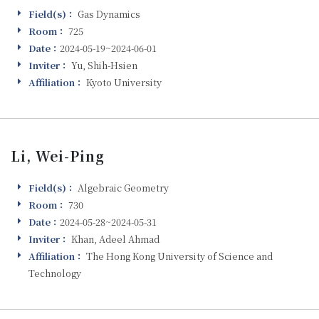
Field(s)：
Gas Dynamics
Field(s)
Room：
725
Room
Date：
2024-05-19~2024-06-01
Visiting
Inviter：
Yu, Shih-Hsien
Inviter
Affiliation：
Kyoto University
Affiliation
Li, Wei-Ping
Field(s)：
Algebraic Geometry
Field(s)
Room：
730
Room
Date：
2024-05-28~2024-05-31
Visiting
Inviter：
Khan, Adeel Ahmad
Inviter
Affiliation：
The Hong Kong University of Science and
Affiliation
Technology