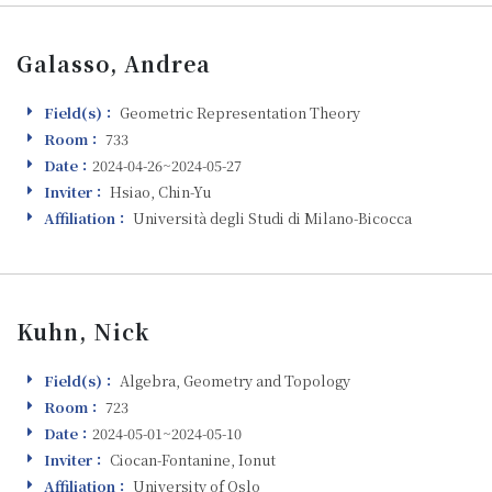
Galasso, Andrea
Field(s)：
Geometric Representation Theory
Field(s)
Room：
733
Room
Date：
2024-04-26~2024-05-27
Visiting
Inviter：
Hsiao, Chin-Yu
Inviter
Affiliation：
Università degli Studi di Milano-Bicocca
Affiliation
Kuhn, Nick
Field(s)：
Algebra, Geometry and Topology
Field(s)
Room：
723
Room
Date：
2024-05-01~2024-05-10
Visiting
Inviter：
Ciocan-Fontanine, Ionut
Inviter
Affiliation：
University of Oslo
Affiliation