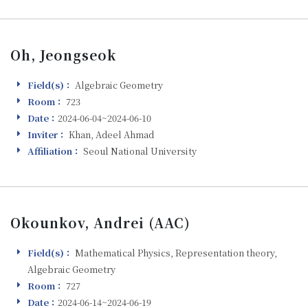
Oh, Jeongseok
Field(s)：
Algebraic Geometry
Field(s)
Room：
723
Room
Date：
2024-06-04~2024-06-10
Visiting
Inviter：
Khan, Adeel Ahmad
Inviter
Affiliation：
Seoul National University
Affiliation
Okounkov, Andrei (AAC)
Field(s)：
Mathematical Physics, Representation theory,
Field(s)
Algebraic Geometry
Room：
727
Room
Date：
2024-06-14~2024-06-19
Visiting