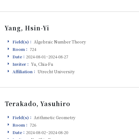
Yang, Hsin-Yi
Field(s)：
Algebraic Number Theory
Field(s)
Room：
724
Room
Date：
2024-08-01~2024-08-27
Visiting
Inviter：
Yu, Chia-Fu
Inviter
Affiliation：
Utrecht University
Affiliation
Terakado, Yasuhiro
Field(s)：
Arithmetic Geometry
Field(s)
Room：
726
Room
Date：
2024-08-02~2024-08-20
Visiting