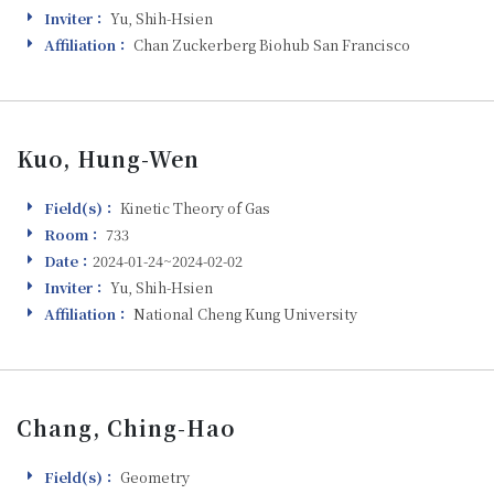
Inviter：
Yu, Shih-Hsien
Inviter
Affiliation：
Chan Zuckerberg Biohub San Francisco
Affiliation
Kuo, Hung-Wen
Field(s)：
Kinetic Theory of Gas
Field(s)
Room：
733
Room
Date：
2024-01-24~2024-02-02
Visiting
Inviter：
Yu, Shih-Hsien
Inviter
Affiliation：
National Cheng Kung University
Affiliation
Chang, Ching-Hao
Field(s)：
Geometry
Field(s)