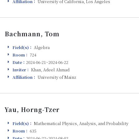
Affiliation：
University of California, Los Angeles
Affiliation
Bachmann, Tom
Field(s)：
Algebra
Field(s)
Room：
724
Room
Date：
2024-06-21~2024-06-22
Visiting
Inviter：
Khan, Adeel Ahmad
Inviter
Affiliation：
University of Mainz
Affiliation
Yau, Horng-Tzer
Field(s)：
Mathematical Physics, Analysis, and Probability
Field(s)
Room：
635
Room
Date：
2024-06-22~2024-08-02
Visiting