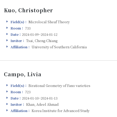
Kuo, Christopher
Field(s)：
Microlocal Sheaf Theory
Field(s)
Room：
733
Room
Date：
2024-01-09~2024-01-12
Visiting
Inviter：
Tsai, Cheng-Chiang
Inviter
Affiliation：
University of Southern California
Affiliation
Campo, Livia
Field(s)：
Birational Geometry of Fano varieties
Field(s)
Room：
723
Room
Date：
2024-01-10~2024-01-13
Visiting
Inviter：
Khan, Adeel Ahmad
Inviter
Affiliation：
Korea Institute for Advanced Study
Affiliation