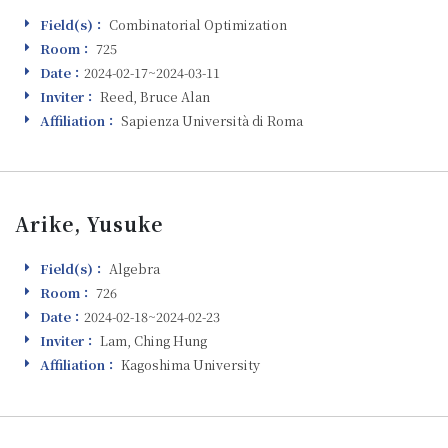
Field(s)：
Combinatorial Optimization
Field(s)
Room：
725
Room
Date：
2024-02-17~2024-03-11
Visiting
Inviter：
Reed, Bruce Alan
Inviter
Affiliation：
Sapienza Università di Roma
Affiliation
Arike, Yusuke
Field(s)：
Algebra
Field(s)
Room：
726
Room
Date：
2024-02-18~2024-02-23
Visiting
Inviter：
Lam, Ching Hung
Inviter
Affiliation：
Kagoshima University
Affiliation