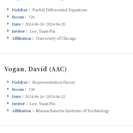
Field(s)：
Partial Differential Equations
Field(s)
Room：
726
Room
Date：
2024-06-16~2024-06-20
Visiting
Inviter：
Lee, Yuan-Pin
Inviter
Affiliation：
University of Chicago
Affiliation
Vogan, David (AAC)
Field(s)：
Representation theory
Field(s)
Room：
730
Room
Date：
2024-06-16~2024-06-22
Visiting
Inviter：
Lee, Yuan-Pin
Inviter
Affiliation：
Massachusetts Institute of Technology
Affiliation