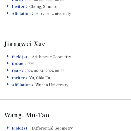
Inviter：
Cheng, Shun-Jen
Inviter
Affiliation：
Harvard University
Affiliation
Jiangwei Xue
Field(s)：
Arithmetic Geometry
Field(s)
Room：
725
Room
Date：
2024-06-24~2024-08-22
Visiting
Inviter：
Yu, Chia-Fu
Inviter
Affiliation：
Wuhan University
Affiliation
Wang, Mu-Tao
Field(s)：
Differential Geometry
Field(s)