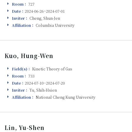
Room：
727
Room
Date：
2024-06-26~2024-07-01
Visiting
Inviter：
Cheng, Shun-Jen
Inviter
Affiliation：
Columbia University
Affiliation
Kuo, Hung-Wen
Field(s)：
Kinetic Theory of Gas
Field(s)
Room：
733
Room
Date：
2024-07-10~2024-07-20
Visiting
Inviter：
Yu, Shih-Hsien
Inviter
Affiliation：
National Cheng Kung University
Affiliation
Lin, Yu-Shen