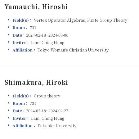
Yamauchi, Hiroshi
Field(s)：
Vertex Operator Algebras, Finite Group Theory
Field(s)
Room：
731
Room
Date：
2024-02-18~2024-03-06
Visiting
Inviter：
Lam, Ching Hung
Inviter
Affiliation：
Tokyo Woman's Christian University
Affiliation
Shimakura, Hiroki
Field(s)：
Group theory
Field(s)
Room：
731
Room
Date：
2024-02-18~2024-02-27
Visiting
Inviter：
Lam, Ching Hung
Inviter
Affiliation：
Fukuoka University
Affiliation