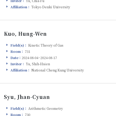
Inviter：
Yu, Chia-Fu
Inviter
Affiliation：
Tokyo Denki University
Affiliation
Kuo, Hung-Wen
Field(s)：
Kinetic Theory of Gas
Field(s)
Room：
731
Room
Date：
2024-08-04~2024-08-17
Visiting
Inviter：
Yu, Shih-Hsien
Inviter
Affiliation：
National Cheng Kung University
Affiliation
Syu, Jhan-Cyuan
Field(s)：
Arithmetic Geometry
Field(s)
Room：
730
Room