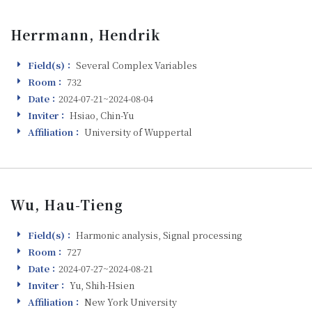
Herrmann, Hendrik
Field(s)：
Several Complex Variables
Field(s)
Room：
732
Room
Date：
2024-07-21~2024-08-04
Visiting
Inviter：
Hsiao, Chin-Yu
Inviter
Affiliation：
University of Wuppertal
Affiliation
Wu, Hau-Tieng
Field(s)：
Harmonic analysis, Signal processing
Field(s)
Room：
727
Room
Date：
2024-07-27~2024-08-21
Visiting
Inviter：
Yu, Shih-Hsien
Inviter
Affiliation：
New York University
Affiliation