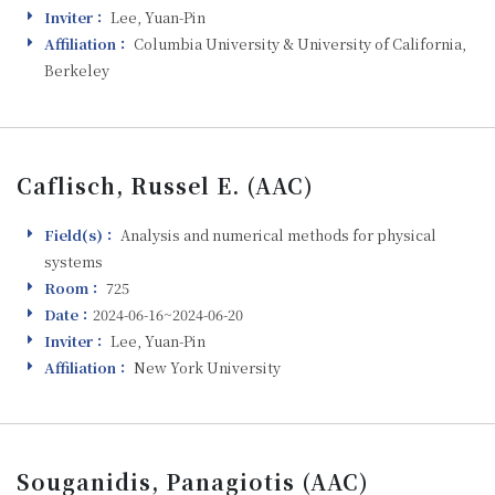
Inviter：
Lee, Yuan-Pin
Inviter
Affiliation：
Columbia University & University of California,
Affiliation
Berkeley
Caflisch, Russel E. (AAC)
Field(s)：
Analysis and numerical methods for physical
Field(s)
systems
Room：
725
Room
Date：
2024-06-16~2024-06-20
Visiting
Inviter：
Lee, Yuan-Pin
Inviter
Affiliation：
New York University
Affiliation
Souganidis, Panagiotis (AAC)