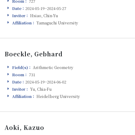
Room：
727
Room
Date：
2024-05-19~2024-05-27
Visiting
Inviter：
Hsiao, Chin-Yu
Inviter
Affiliation：
Yamaguchi University
Affiliation
Boeckle, Gebhard
Field(s)：
Arithmetic Geometry
Field(s)
Room：
731
Room
Date：
2024-05-19~2024-06-02
Visiting
Inviter：
Yu, Chia-Fu
Inviter
Affiliation：
Heidelberg University
Affiliation
Aoki, Kazuo