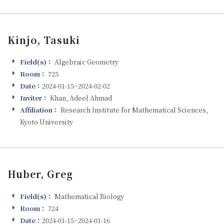
Kinjo, Tasuki
Field(s)：
Algebraic Geometry
Field(s)
Room：
725
Room
Date：
2024-01-15~2024-02-02
Visiting
Inviter：
Khan, Adeel Ahmad
Inviter
Affiliation：
Research Institute for Mathematical Sciences,
Affiliation
Kyoto University
Huber, Greg
Field(s)：
Mathematical Biology
Field(s)
Room：
724
Room
Date：
2024-01-15~2024-01-16
Visiting