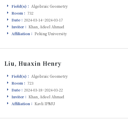
Field(s)：
Algebraic Geometry
Field(s)
Room：
732
Room
Date：
2024-03-14~2024-03-17
Visiting
Inviter：
Khan, Adeel Ahmad
Inviter
Affiliation：
Peking University
Affiliation
Liu, Huaxin Henry
Field(s)：
Algebraic Geometry
Field(s)
Room：
723
Room
Date：
2024-03-18~2024-03-22
Visiting
Inviter：
Khan, Adeel Ahmad
Inviter
Affiliation：
Kavli IPMU
Affiliation