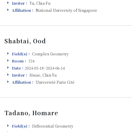
Inviter：
Yu, Chia-Fu
Inviter
Affiliation：
National University of Singapore
Affiliation
Shabtai, Ood
Field(s)：
Complex Geometry
Field(s)
Room：
724
Room
Date：
2024-05-18~2024-06-14
Visiting
Inviter：
Hsiao, Chin-Yu
Inviter
Affiliation：
Université Paris Cité
Affiliation
Tadano, Homare
Field(s)：
Differential Geometry
Field(s)