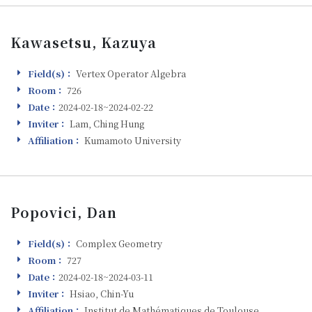
Kawasetsu, Kazuya
Field(s)：
Vertex Operator Algebra
Field(s)
Room：
726
Room
Date：
2024-02-18~2024-02-22
Visiting
Inviter：
Lam, Ching Hung
Inviter
Affiliation：
Kumamoto University
Affiliation
Popovici, Dan
Field(s)：
Complex Geometry
Field(s)
Room：
727
Room
Date：
2024-02-18~2024-03-11
Visiting
Inviter：
Hsiao, Chin-Yu
Inviter
Affiliation：
Institut de Mathématiques de Toulouse
Affiliation