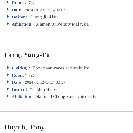
Room：
732
Room
Date：
2024-01-29~2024-02-07
Visiting
Inviter：
Cheng, Jih-Hsin
Inviter
Affiliation：
Xiamen University Malaysia
Affiliation
Fang, Yung-Fu
Field(s)：
Nonlinear waves and stability
Field(s)
Room：
726
Room
Date：
2024-02-12~2024-02-17
Visiting
Inviter：
Yu, Shih-Hsien
Inviter
Affiliation：
National Cheng Kung University
Affiliation
Huynh, Tony