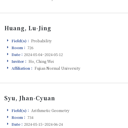
Huang, Lu-Jing
Field(s)：
Probability
Field(s)
Room：
726
Room
Date：
2024-05-04~2024-05-12
Visiting
Inviter：
Ho, Ching Wei
Inviter
Affiliation：
Fujian Normal University
Affiliation
Syu, Jhan-Cyuan
Field(s)：
Arithmetic Geometry
Field(s)
Room：
734
Room
Date：
2024-05-15~2024-06-24
Visiting