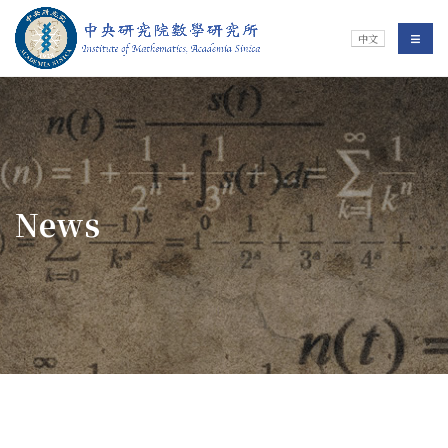
Jump To中央區塊/Main Content
:::
Institute of Mathematics
選單/
中文
:::
News