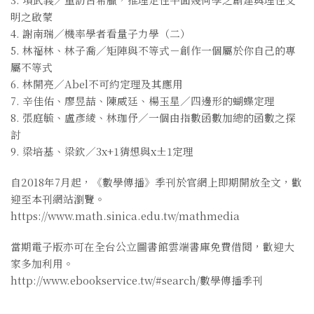
明之啟蒙
4. 謝南瑞／機率學者看量子力學（二）
5. 林福林、林子喬／矩陣與不等式－創作一個屬於你自己的專
屬不等式
6. 林開亮／Abel不可約定理及其應用
7. 辛佳佑、廖昱喆、陳威廷、楊玉星／四邊形的蝴蝶定理
8. 張庭毓、盧彥綾、林珈伃／一個由指數函數加總的函數之探
討
9. 梁培基、梁欽／3x+1猜想與x±1定理
自2018年7月起，《數學傳播》季刊於官網上即期開放全文，歡
迎至本刊網站瀏覽。
https://www.math.sinica.edu.tw/mathmedia
當期電子版亦可在全台公立圖書館雲端書庫免費借閱，歡迎大
家多加利用。
http://www.ebookservice.tw/#search/數學傳播季刊