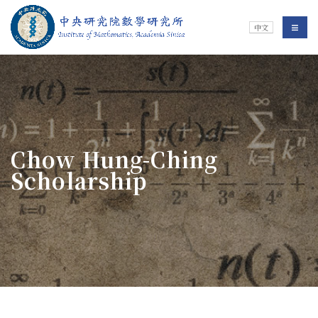
Jump To中央區塊/Main Content
:::
Institute of Mathematics
選單/
中文
:::
Chow Hung-Ching
Scholarship