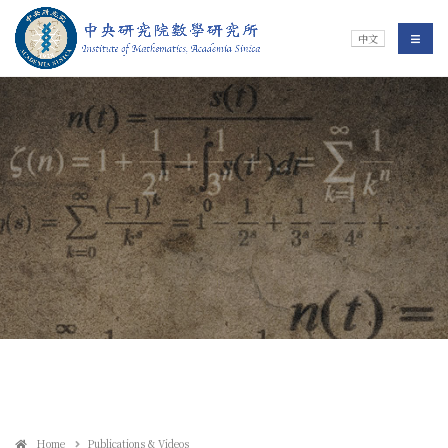
Jump To中央區塊/Main Content
:::
Institute of Mathematics
選單/
中文
:::
Home
Publications & Videos