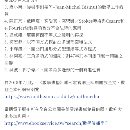
3. 麻小南／從機率到幾何–Jean-Michel Bismut的數學工作縱
覽
4. 陳正宗、戴暐宸、高浩真、高聖凱／Stokes轉換與Cesaro和
在Fourier級數逐項微分不合法時的應用
5. 連威翔／廣義柯西不等式之證明的再探
6. 柯宏源／以不同方式探討凸多邊形面積型式
7. 李輝濱／平面凸四邊形分式型連續等式方程式
8. 林開亮／三角多項式的週期：對47年前本刊創刊號一問題之
回響
9. 吳波、郭子偉／平面等角多邊形的一個有趣性質
自2018年7月起，《數學傳播》季刊於官網上即期開放全文，歡
迎至本刊網站瀏覽。
https://www.math.sinica.edu.tw/mathmedia
當期電子版亦可在全台公立圖書館雲端書庫免費借閱，歡迎大
家多加利用。
http://www.ebookservice.tw/#search/數學傳播季刊