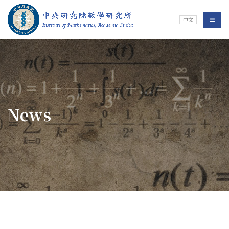
Jump To中央區塊/Main Content
:::
Institute of Mathematics
選單/
中文
:::
News